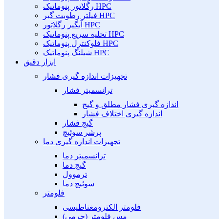
رگلاتور پنوماتیک HPC
فیلتر رطوبت گیر HPC
آبگیر رگلاتور HPC
تخلیه سریع پنوماتیک HPC
فلوکنترل پنوماتیک HPC
شیلنگ پنوماتیک HPC
ابزار دقیق
تجهیزات اندازه گیری فشار
ترانسمیتر فشار
اندازه گیری فشار مطلق و گیج
اندازه گیری اختلاف فشار
گیج فشار
پرشر سوئیچ
تجهیزات اندازه گیری دما
ترانسمیتر دما
گیج دما
ترموول
سوئیچ دما
فلومتر
فلومتر الکترومغناطیسی
مس فلومتر (جرمی)