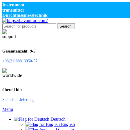
Instrument
transmitter
Durchflussmesstechnik
Search
Gesamtanzahl: 9-5
+98(21)88813950-57
überall hin
Schnelle Lieferung
Menu
Deutsch
English
فارسی