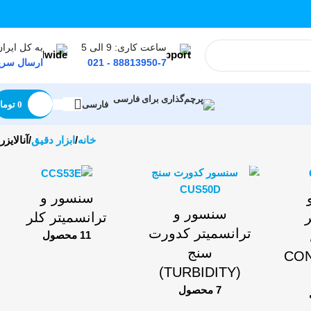
ساعت کاری: 9 الی 5
به کل ایران
88813950-7 - 021
ارسال سری
0
توما
فارسی
خانه
ابزار دقیق
آنالایزر
سنسور و
سنسور و
ترانسمیتر کلر
ترانسمیتر کدورت
11 محصول
سنج
(CO
(TURBIDITY)
7 محصول