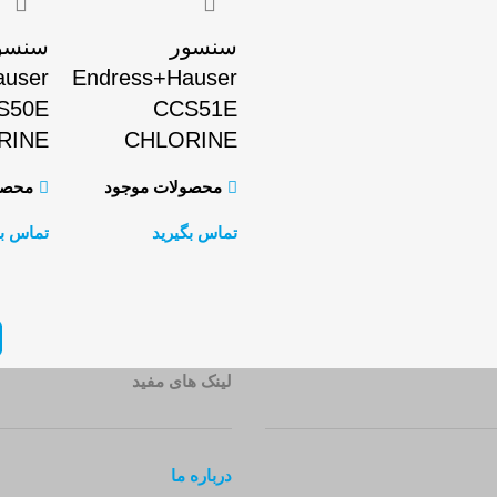
سنسور
سنسو
auser
Endress+Hauser
S50E
CCS51E
RINE
CHLORINE
محصولات موجود
محصو
تماس بگیرید
تماس بگ
اطلاعات بیشتر
لینک های مفید
درباره ما