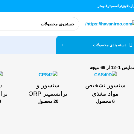
زار دقیق
ترانسمیتر
فلومتر
دسته بندی محصولات
نمایش 1–12 از 69 نتیجه
سنسور تشخیص
سنسور و
س
مواد مغذی
ترانسمیتر ORP
تران
6 محصول
20 محصول
28