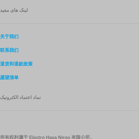
لینک های مفید
关于我们
联系我们
退货和退款政策
愿望清单
نماد اعتماد الکترونیک
所有权利属于 Electro Hava Niroo 有限公司。