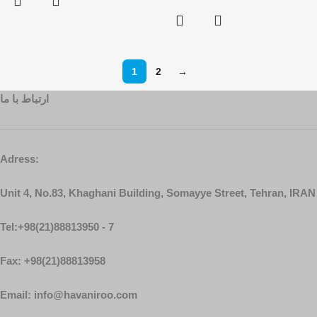
1
2
→
ارتباط با ما
Adress:
Unit 4, No.83, Khaghani Building, Somayye Street, Tehran, IRAN
Tel:+98(21)88813950 - 7
Fax: +98(21)88813958
Email: info@havaniroo.com