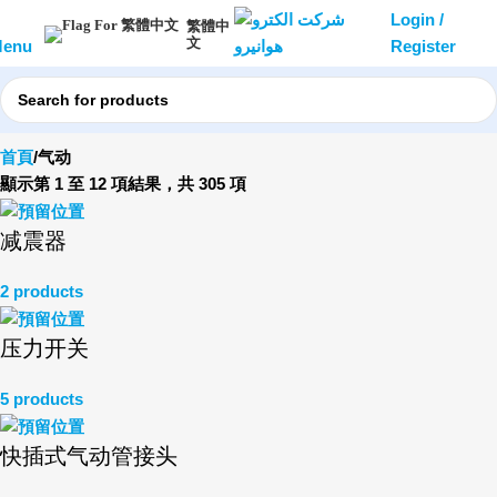
Login /
繁體中
文
enu
Register
首頁
气动
顯示第 1 至 12 項結果，共 305 項
减震器
2 products
压力开关
5 products
快插式气动管接头