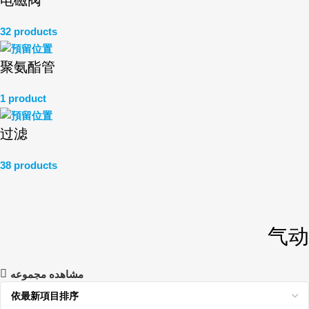
电磁阀
32 products
聚氨酯管
1 product
过滤
38 products
气动
مشاهده مجموعه