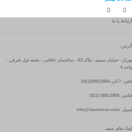
ارتباط با ما
آدرس:
تهران - خیابان سمیه - پلاک 83 - ساختمان خاقانی - طبقه اول شرقی -
واحد 4
تلفن: 7 الی 88813950(021)
فکس: 88813958 (021)
ایمیل: info@havaniroo.com
لینک های مفید