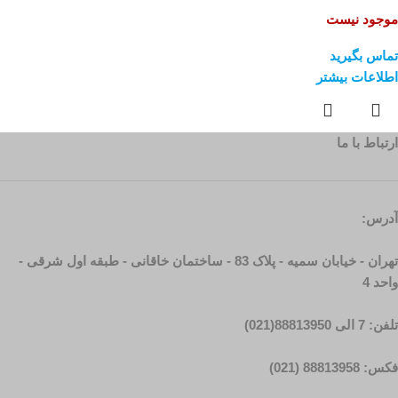
موجود نیست
تماس بگیرید
اطلاعات بیشتر
ارتباط با ما
آدرس:
تهران - خیابان سمیه - پلاک 83 - ساختمان خاقانی - طبقه اول شرقی -
واحد 4
تلفن: 7 الی 88813950(021)
فکس: 88813958 (021)