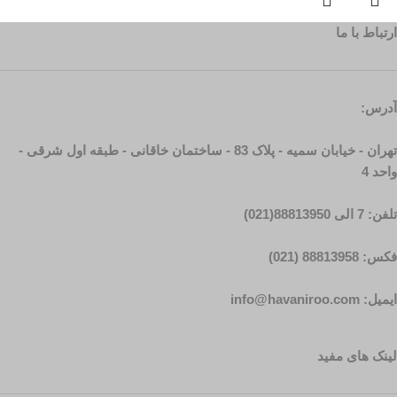
ارتباط با ما
آدرس:
تهران - خیابان سمیه - پلاک 83 - ساختمان خاقانی - طبقه اول شرقی -
واحد 4
تلفن: 7 الی 88813950(021)
فکس: 88813958 (021)
ایمیل: info@havaniroo.com
لینک های مفید