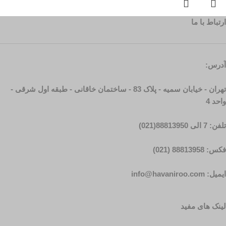
ارتباط با ما
آدرس:
تهران - خیابان سمیه - پلاک 83 - ساختمان خاقانی - طبقه اول شرقی -
واحد 4
تلفن: 7 الی 88813950(021)
فکس: 88813958 (021)
ایمیل: info@havaniroo.com
لینک های مفید