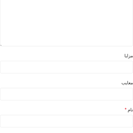
مزایا
معایب
نام
*