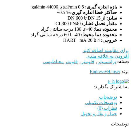
بازه اندازه گیری:
0.5 gal/min تا 44000 gal/min
حداکثر خطا اندازه گیری:
% 0.5±
سایز:
از DN 15 تا DN 600
مقدار تحمل فشار:
CL300 PN40
محدوده دما:
40- تا 130 درجه سانتی گراد
محدوده دما محیط:
40- تا 60 درجه سانتی گراد
خروجی:
4 تا 20 HART mA
برای مقایسه اضافه کنید
افزودن به علاقه مندی
دسته:
ترانسمیتر
,
فلومتر
,
فلومتر مغناطیسی
برند
Endress+Hauser
به اشتراک بگذارید:
توضیحات
توضیحات تکمیلی
نظرات (0)
حمل و نقل و تحویل
توضیحات