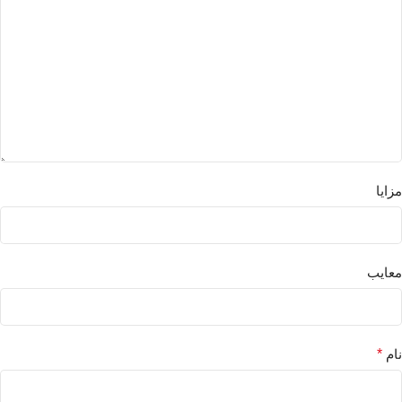
مزایا
معایب
نام
*