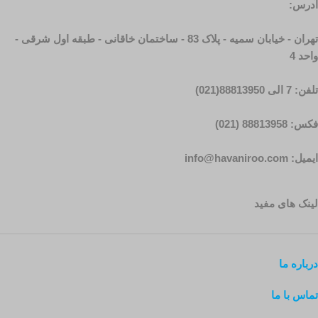
آدرس:
تهران - خیابان سمیه - پلاک 83 - ساختمان خاقانی - طبقه اول شرقی -
واحد 4
تلفن: 7 الی 88813950(021)
فکس: 88813958 (021)
ایمیل: info@havaniroo.com
لینک های مفید
درباره ما
تماس با ما