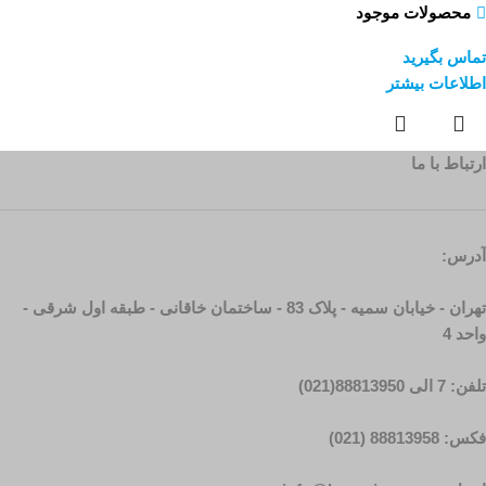
محصولات موجود
تماس بگیرید
اطلاعات بیشتر
ارتباط با ما
آدرس:
تهران - خیابان سمیه - پلاک 83 - ساختمان خاقانی - طبقه اول شرقی -
واحد 4
تلفن: 7 الی 88813950(021)
فکس: 88813958 (021)