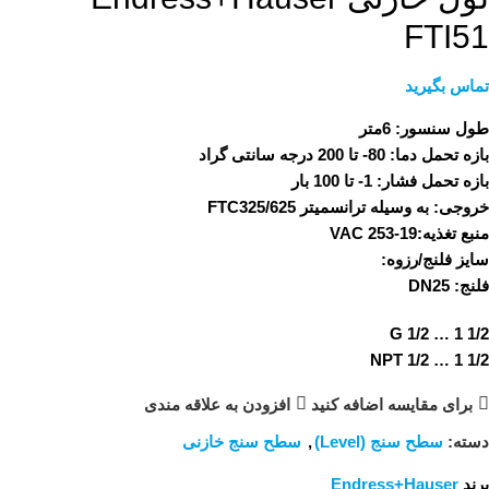
FTI51
تماس بگیرید
طول سنسور:
6متر
بازه تحمل دما:
80- تا 200 درجه سانتی گراد
بازه تحمل فشار:
1- تا 100 بار
خروجی:
به وسیله ترانسمیتر FTC325/625
منبع تغذیه:
19-253 VAC
سایز فلنج/رزوه:
فلنج: DN25
G 1/2 … 1 1/2
NPT 1/2 … 1 1/2
برای مقایسه اضافه کنید
افزودن به علاقه مندی
دسته:
سطح سنج (Level)
,
سطح سنج خازنی
برند
Endress+Hauser