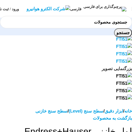
ورود / ثبت نا
فارسی
جستجو
بزرگنمایی تصویر
خانه
ابزار دقیق
سطح سنج (Level)
سطح سنج خازنی
بازگشت به محصولات
لول خازنی Endress+Hauser