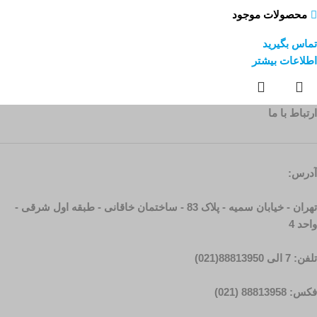
محصولات موجود
تماس بگیرید
اطلاعات بیشتر
ارتباط با ما
آدرس:
تهران - خیابان سمیه - پلاک 83 - ساختمان خاقانی - طبقه اول شرقی -
واحد 4
تلفن: 7 الی 88813950(021)
فکس: 88813958 (021)