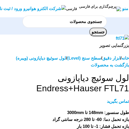
منو
ورود / ثبت نا
فارسی
جستجو
بزرگنمایی تصویر
خانه
ابزار دقیق
سطح سنج (Level)
لول سوئیچ دیاپازونی (ویبره)
بازگشت به محصولات
لول سوئیچ دیاپازونی
Endress+Hauser FTL71
تماس بگیرید
طول سنسور:
148mm تا 3000mm
بازه تحمل دما:
60- تا 280 درجه سانتی گراد
بازه تحمل فشار:
1- تا 100 بار