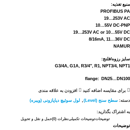
منبع تغذیه:
PROFIBUS PA
19…253V AC
10…55V DC-PNP
19…253V AC or 10…55V DC
8/16mA, 11…36V DC
NAMUR
سایز رزوه/فلنج:
G3/4A, G1A, R3/4″, R1, NPT3/4, NPT1
flange: DN25…DN100
برای مقایسه اضافه کنید
افزودن به علاقه مندی
دسته:
سطح سنج (Level)
,
لول سوئیچ دیاپازونی (ویبره)
به اشتراک بگذارید:
توضیحات
توضیحات تکمیلی
نظرات (0)
حمل و نقل و تحویل
توضیحات