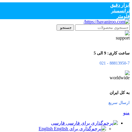
ابزار دقیق
ترانسمیتر
فلومتر
جستجو
ساعت کاری: 9 الی 5
88813950-7 - 021
به کل ایران
ارسال سریع
منو
فارسی
English