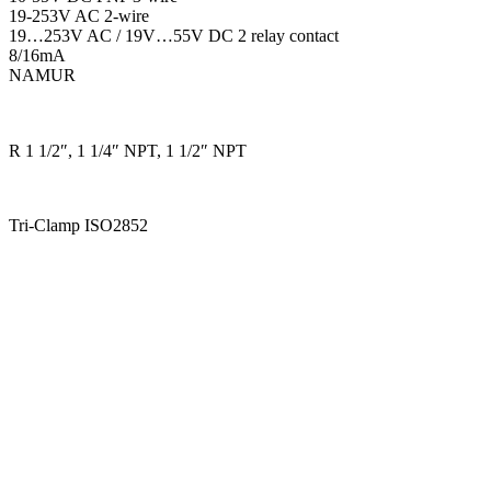
19-253V AC 2-wire
19…253V AC / 19V…55V DC 2 relay contact
8/16mA
NAMUR
R 1 1/2″, 1 1/4″ NPT, 1 1/2″ NPT
Tri-Clamp ISO2852