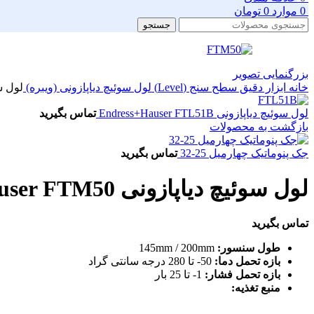
0
موارد
0
تومان
جستجو
بزرگنمایی تصویر
خانه
ابزار دقیق
سطح سنج (Level)
لول سوئیچ دیاپازونی (ویبره)
لول سوئیچ 
لول سوئیچ دیاپازونی Endress+Hauser FTL51B
تماس بگیرید
بازگشت به محصولات
جک پنوماتیک چهارمیل 25-32
تماس بگیرید
لول سوئیچ دیاپازونی Endress+Hauser FTM50
تماس بگیرید
طول سنسور:
145mm / 200mm
بازه تحمل دما:
50- تا 280 درجه سانتی گراد
بازه تحمل فشار:
1- تا 25 بار
منبع تغذیه: