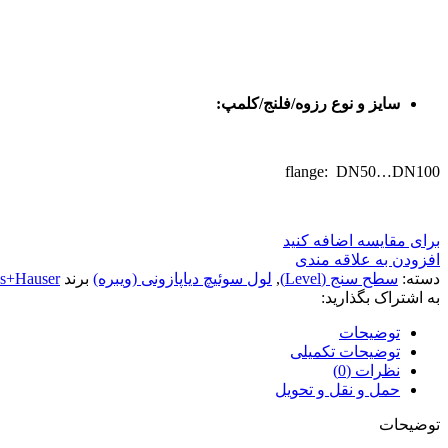
سایز و نوع رزوه/فلنج/کلمپ:
flange: DN50…DN100
برای مقایسه اضافه کنید
افزودن به علاقه مندی
دسته:
سطح سنج (Level)
,
لول سوئیچ دیاپازونی (ویبره)
برند
ss+Hauser
به اشتراک بگذارید:
توضیحات
توضیحات تکمیلی
نظرات (0)
حمل و نقل و تحویل
توضیحات