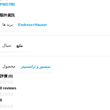
PMD78B
額外資訊
برند ها
Endress+Hauser
سیال
مایع
محصول
سنسور و ترانسمیتر
評價 (0)
0 reviews
0