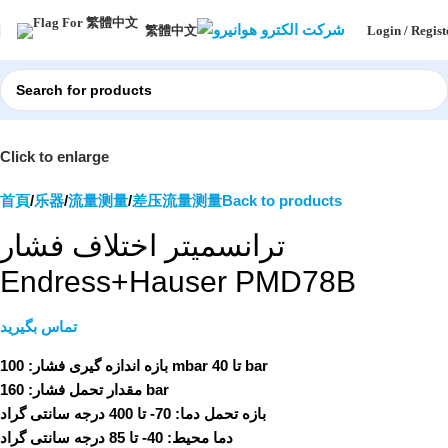
Login / Regist
繁體中文
Click to enlarge
首頁
乐器
流量测量
差压流量测量
Back to products
ترانسمیتر اختلاف فشار
Endress+Hauser PMD78B
تماس بگیرید
100 mbar تا 40 bar
بازه اندازه گیری فشار:
مقدار تحمل فشار:
160 bar
بازه تحمل دما:
70- تا 400 درجه سانتی گراد
دما محیط:
40- تا 85 درجه سانتی گراد