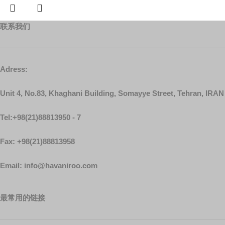
联系我们
Adress:
Unit 4, No.83, Khaghani Building, Somayye Street, Tehran, IRAN
Tel:+98(21)88813950 - 7
Fax: +98(21)88813958
Email: info@havaniroo.com
最常用的链接