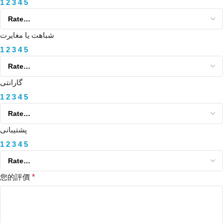
1
2
3
4
5
شباهت یا مغایرت
1
2
3
4
5
گارانتی
1
2
3
4
5
پشتیبانی
1
2
3
4
5
您的評價
*