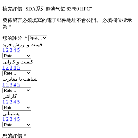
搶先評價 “SDA系列超薄气缸 63*80 HPC”
發佈留言必須填寫的電子郵件地址不會公開。
必填欄位標示
為
*
您的評分
*
قیمت و ارزش خرید
1
2
3
4
5
کیفیت و کارایی
1
2
3
4
5
شباهت یا مغایرت
1
2
3
4
5
گارانتی
1
2
3
4
5
پشتیبانی
1
2
3
4
5
您的評價
*