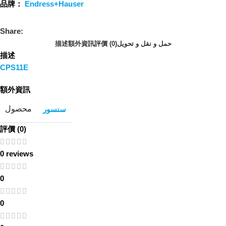
品牌：
Endress+Hauser
Share:
描述
額外資訊
評價 (0)
حمل و نقل و تحویل
描述
CPS11E
額外資訊
محصول
سنسور
評價 (0)
0 reviews
0
0