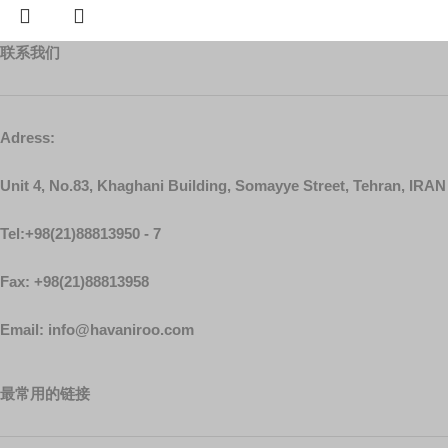
联系我们
Adress:
Unit 4, No.83, Khaghani Building, Somayye Street, Tehran, IRAN
Tel:+98(21)88813950 - 7
Fax: +98(21)88813958
Email: info@havaniroo.com
最常用的链接