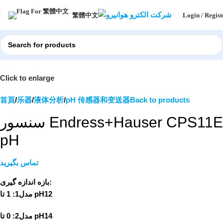
Login / Regist
繁體中文
Click to enlarge
首頁
乐器
液体分析
pH 传感器和变送器
Back to products
سنسور Endress+Hauser CPS11E
pH
تماس بگیرید
بازه اندازه گیری:
مدل1: 1 تا pH12
مدل2: 0 تا pH14