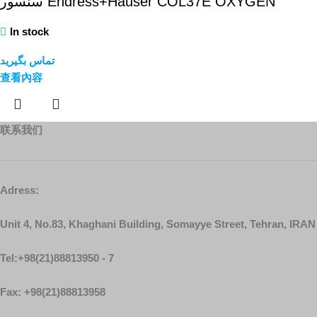
سنسور Endress+Hauser COL37E OXYGEN
In stock
تماس بگیرید
查看內容
联系我们
Adress:
Unit 4, No.83, Khaghani Building, Somayye Street, Tehran, IRAN
Tel:+98(21)88813950 - 7
Fax: +98(21)88813958