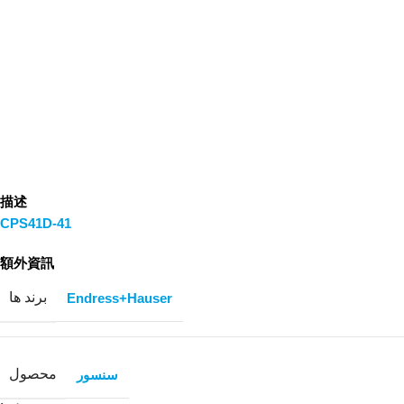
描述
CPS41D-41
額外資訊
برند ها
Endress+Hauser
محصول
سنسور