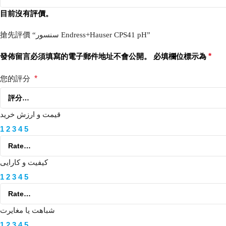
目前沒有評價。
搶先評價 “سنسور Endress+Hauser CPS41 pH”
發佈留言必須填寫的電子郵件地址不會公開。
必填欄位標示為
*
您的評分
*
قیمت و ارزش خرید
1
2
3
4
5
کیفیت و کارایی
1
2
3
4
5
شباهت یا مغایرت
1
2
3
4
5