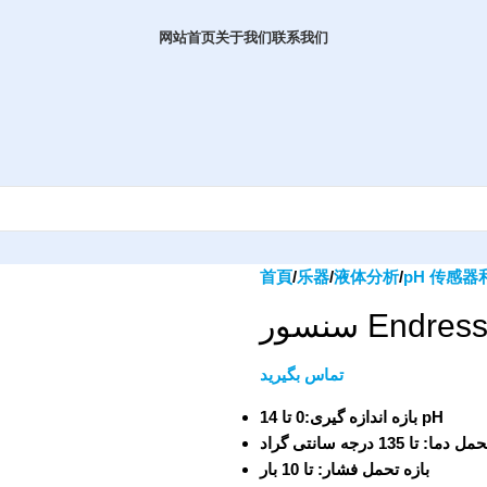
网站首页
关于我们
联系我们
首頁
乐器
液体分析
pH 传感
سنسور En
تماس بگیرید
بازه اندازه گیری:0 تا 14 pH
ما: تا 135 درجه سانتی گراد
بازه تحمل فشار: تا 10 بار