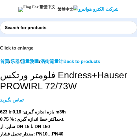
繁體中文
Click to enlarge
首頁
乐器
流量测量
涡街流量计
Back to products
فلومتر ورتکس Endress+Hauser
PROWIRL 72/73W
تماس بگیرید
0.16 تا 623 m3/h
بازه اندازه گیری:
حداکثر خطا اندازه گیری:
% 0.75±
از DN 15 تا DN 150
سایز:
مقدار تحمل فشار:
PN10…PN40