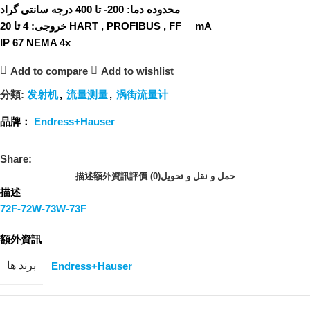
محدوده دما:
200- تا 400 درجه سانتی گراد
4 تا 20 HART , PROFIBUS , FF mA
خروجی:
IP 67
NEMA 4x
Add to compare
Add to wishlist
分類:
发射机
,
流量测量
,
涡街流量计
品牌：
Endress+Hauser
Share:
描述
額外資訊
評價 (0)
حمل و نقل و تحویل
描述
72F-72W-73W-73F
額外資訊
برند ها
Endress+Hauser