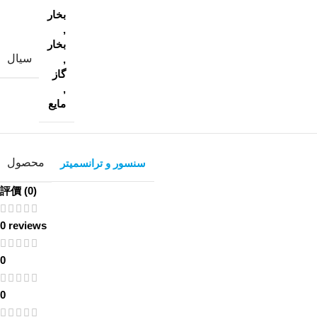
بخار
,
بخار
سیال
,
گاز
,
مایع
محصول
سنسور و ترانسمیتر
評價 (0)
0 reviews
0
0