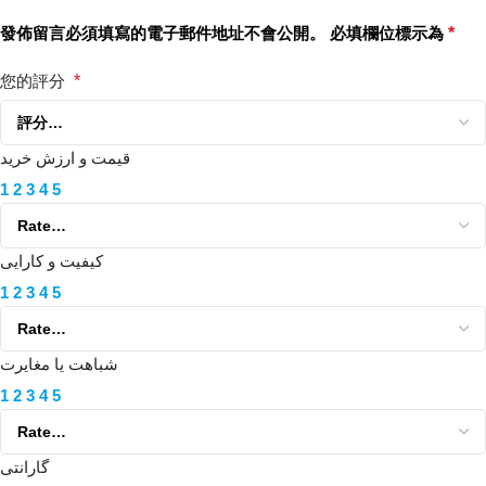
發佈留言必須填寫的電子郵件地址不會公開。
必填欄位標示為
*
您的評分
*
قیمت و ارزش خرید
1
2
3
4
5
کیفیت و کارایی
1
2
3
4
5
شباهت یا مغایرت
1
2
3
4
5
گارانتی