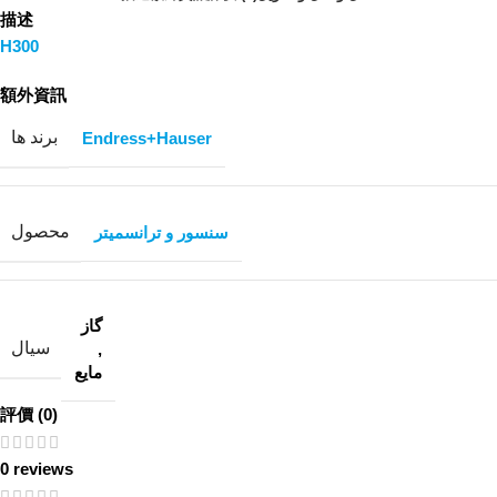
描述
H300
額外資訊
برند ها
Endress+Hauser
محصول
سنسور و ترانسمیتر
گاز
سیال
,
مایع
評價 (0)
0 reviews