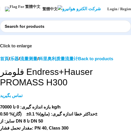
Login / Regist
繁體中文
Click to enlarge
首頁
乐器
流量测量
科里奥利质量流量计
Back to products
فلومتر Endress+Hauser
PROMASS H300
تماس بگیرید
0 تا 70000 kg/h
بازه اندازه گیری:
(مایع)% 0.1± (گاز)% 0.50±
حداکثر خطا اندازه گیری:
از DN 8 تا DN 50
سایز:
مقدار تحمل فشار:
PN 40, Class 300