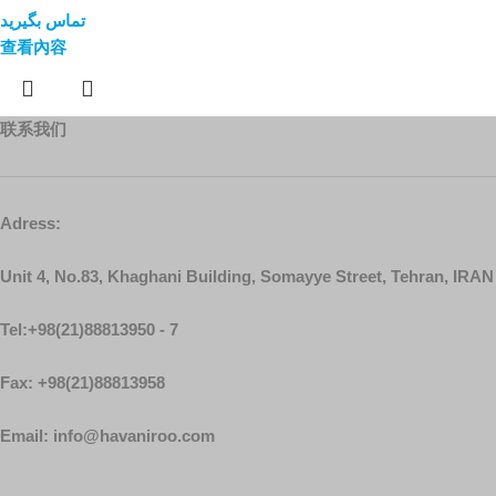
تماس بگیرید
查看內容
联系我们
Adress:
Unit 4, No.83, Khaghani Building, Somayye Street, Tehran, IRAN
Tel:+98(21)88813950 - 7
Fax: +98(21)88813958
Email: info@havaniroo.com