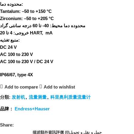
محدوده دما:
Tantalum: –50 to +150 °C
Zirconium: –50 to +205 °C
محدوده دما محیط:
40- تا 60 درجه سانتی گراد
4 تا 20 HART, mA
خروجی:
منبع تغذیه:
DC 24 V
AC 100 to 230 V
AC 100 to 230 V / DC 24 V
IP66/67, type 4X
Add to compare
Add to wishlist
分類:
发射机
,
流量测量
,
科里奥利质量流量计
品牌：
Endress+Hauser
Share:
描述
額外資訊
評價 (0)
حمل و نقل و تحویل