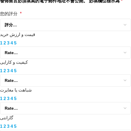
發佈留言必須填寫的電子郵件地址不會公開。
必填欄位標示為
*
您的評分
*
قیمت و ارزش خرید
1
2
3
4
5
کیفیت و کارایی
1
2
3
4
5
شباهت یا مغایرت
1
2
3
4
5
گارانتی
1
2
3
4
5