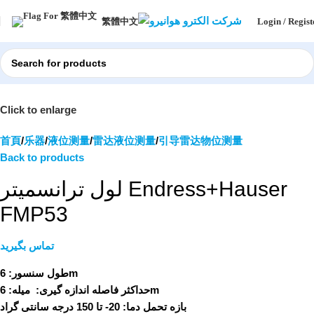
Login / Regist
繁體中文
Click to enlarge
首頁
乐器
液位测量
雷达液位测量
引导雷达物位测量
Back to products
لول ترانسمیتر Endress+Hauser
FMP53
تماس بگیرید
طول سنسور:
6m
میله: 6m
حداکثر فاصله اندازه گیری:
بازه تحمل دما:
20- تا 150 درجه سانتی گراد