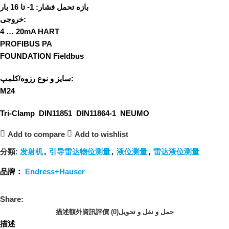
بازه تحمل فشار:
1- تا 16 بار
خروجی:
4 … 20mA HART
PROFIBUS PA
FOUNDATION Fieldbus
سایز و نوع رزوه/کلمپ:
M24
Tri-Clamp DIN11851 DIN11864-1 NEUMO
Add to compare
Add to wishlist
分類:
发射机
,
引导雷达物位测量
,
液位测量
,
雷达液位测量
品牌：
Endress+Hauser
Share:
描述
額外資訊
評價 (0)
حمل و نقل و تحویل
描述