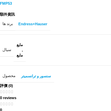
FMP53
額外資訊
برند ها
Endress+Hauser
مایع
سیال
,
مایع
محصول
سنسور و ترانسمیتر
評價 (0)
0 reviews
0