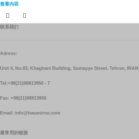
查看內容
联系我们
Adress:
Unit 4, No.83, Khaghani Building, Somayye Street, Tehran, IRAN
Tel:+98(21)88813950 - 7
Fax: +98(21)88813958
Email: info@havaniroo.com
最常用的链接