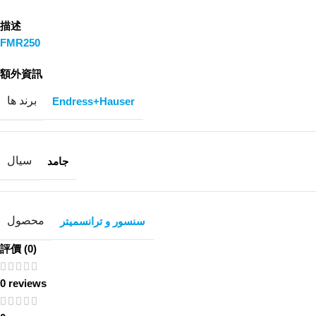
描述
FMR250
額外資訊
برند ها
Endress+Hauser
سیال
جامد
محصول
سنسور و ترانسمیتر
評價 (0)
0 reviews