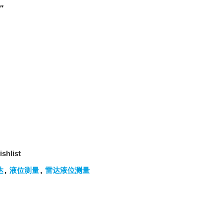
″
shlist
达
,
液位测量
,
雷达液位测量