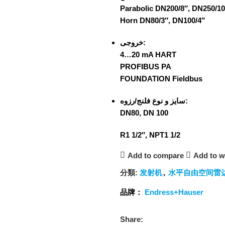
Parabolic DN200/8″, DN250/10
Horn DN80/3″, DN100/4″
خروجی:
4…20 mA HART
PROFIBUS PA
FOUNDATION Fieldbus
سایز و نوع فلنج/رزوه:
DN80, DN 100
R1 1/2″, NPT1 1/2
Add to compare
Add to wi
分類:
发射机
,
水平自由空间雷
品牌：
Endress+Hauser
Share: