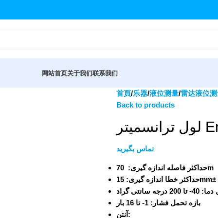
网站首页
关于我们
联系我们
首頁
乐器
液位测量
雷达液位测
Back to products
یتر
تماس بگیرید
حداکثر فاصله اندازه گیری:
70m
حداکثر خطا اندازه گیری:
15mm±
ل دما
40- تا 200 درجه سانتی گراد
بازه تحمل فشار:
1- تا 16 بار
آنتن: