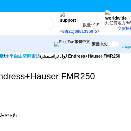
到任何地方/h6
数量: 9-5
交货快
+98(21)88813950-57
繁體中文
تومان
量
水平自由空间雷达
لول ترانسمیتر Endress+Hauser FMR250
لول ترانسم Endress+Hauser FMR250
بازه تحم: