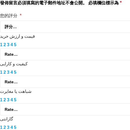
發佈留言必須填寫的電子郵件地址不會公開。
必填欄位標示為
*
您的評分
*
قیمت و ارزش خرید
1
2
3
4
5
کیفیت و کارایی
1
2
3
4
5
شباهت یا مغایرت
1
2
3
4
5
گارانتی
1
2
3
4
5