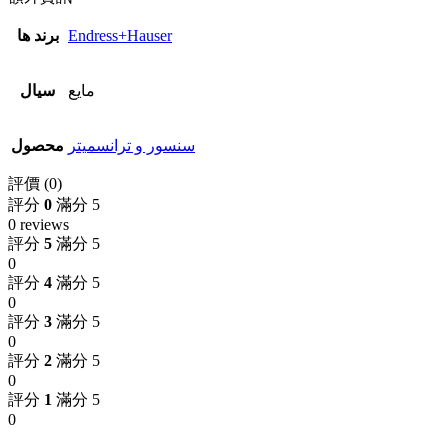
Endress+Hauser
برند ها
مایع
سیال
سنسور و ترانسمیتر
محصول
評價 (0)
評分
0
滿分 5
0 reviews
評分
5
滿分 5
0
評分
4
滿分 5
0
評分
3
滿分 5
0
評分
2
滿分 5
0
評分
1
滿分 5
0