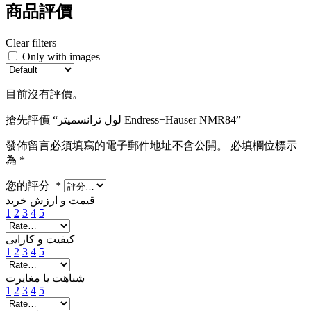
商品評價
Clear filters
Only with images
目前沒有評價。
搶先評價 “لول ترانسمیتر Endress+Hauser NMR84”
發佈留言必須填寫的電子郵件地址不會公開。
必填欄位標示
為
*
您的評分
*
قیمت و ارزش خرید
1
2
3
4
5
کیفیت و کارایی
1
2
3
4
5
شباهت یا مغایرت
1
2
3
4
5