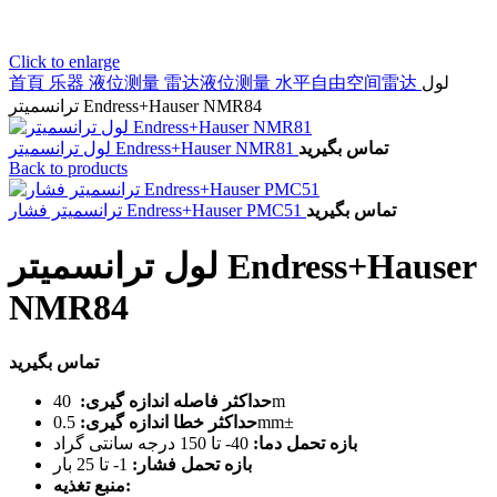
Click to enlarge
لول
水平自由空间雷达
雷达液位测量
液位测量
乐器
首頁
ترانسمیتر Endress+Hauser NMR84
تماس بگیرید
لول ترانسمیتر Endress+Hauser NMR81
Back to products
تماس بگیرید
ترانسمیتر فشار Endress+Hauser PMC51
لول ترانسمیتر Endress+Hauser
NMR84
تماس بگیرید
40m
حداکثر فاصله اندازه گیری:
0.5mm±
حداکثر خطا اندازه گیری:
بازه تحمل دما:
40- تا 150 درجه سانتی گراد
بازه تحمل فشار:
1- تا 25 بار
منبع تغذیه: