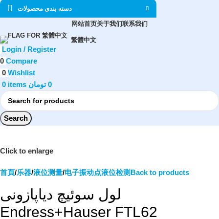
دسته بندی محصولات
网站首页
关于我们
联系我们
繁體中文
Login / Register
0
Compare
0
Wishlist
0
items
تومان
0
Search
Click to enlarge
首頁
乐器
液位测量
电子振动点液位检测
Back to products
لول سوئیچ دیاپازونی
Endress+Hauser FTL62