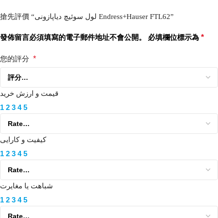
搶先評價 “لول سوئیچ دیاپازونی Endress+Hauser FTL62”
發佈留言必須填寫的電子郵件地址不會公開。
必填欄位標示為
*
您的評分
*
قیمت و ارزش خرید
1
2
3
4
5
کیفیت و کارایی
1
2
3
4
5
شباهت یا مغایرت
1
2
3
4
5