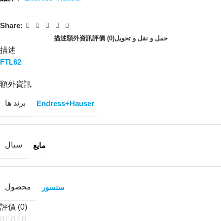
Share:
描述
額外資訊
評價 (0)
حمل و نقل و تحویل
描述
FTL62
額外資訊
برند ها
Endress+Hauser
سیال
مایع
محصول
سنسور
評價 (0)