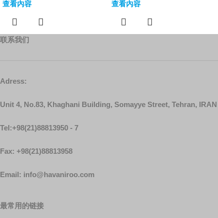
查看內容
查看內容
联系我们
Adress:
Unit 4, No.83, Khaghani Building, Somayye Street, Tehran, IRAN
Tel:+98(21)88813950 - 7
Fax: +98(21)88813958
Email: info@havaniroo.com
最常用的链接