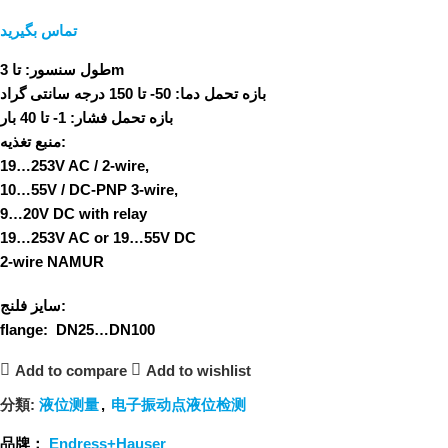
تماس بگیرید
تا 3m
طول سنسور:
بازه تحمل دما:
50- تا 150 درجه سانتی گراد
بازه تحمل فشار:
1- تا 40 بار
منبع تغذیه:
19…253V AC / 2-wire,
10…55V / DC-PNP 3-wire,
9…20V DC with relay
19…253V AC or 19…55V DC
2-wire NAMUR
سایز فلنج:
flange: DN25…DN100
Add to compare
Add to wishlist
分類:
液位测量
,
电子振动点液位检测
品牌：
Endress+Hauser