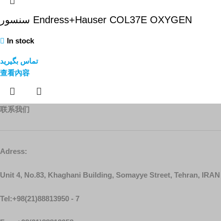
سنسور Endress+Hauser COL37E OXYGEN
In stock
تماس بگیرید
查看內容
联系我们
Adress:
Unit 4, No.83, Khaghani Building, Somayye Street, Tehran, IRAN
Tel:+98(21)88813950 - 7