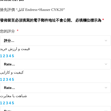
搶先評價 “کابل Endress+Hauser CYK20”
發佈留言必須填寫的電子郵件地址不會公開。
必填欄位標示為
*
您的評分
*
قیمت و ارزش خرید
1
2
3
4
5
کیفیت و کارایی
1
2
3
4
5
شباهت یا مغایرت
1
2
3
4
5