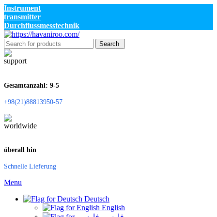
Instrument
transmitter
Durchflussmesstechnik
Search
Gesamtanzahl: 9-5
+98(21)88813950-57
überall hin
Schnelle Lieferung
Menu
Deutsch
English
فارسی