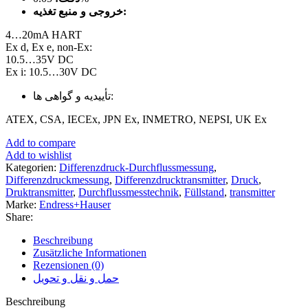
خروجی و منبع تغذیه:
4…20mA HART
Ex d, Ex e, non-Ex:
10.5…35V DC
Ex i: 10.5…30V DC
تأییدیه و گواهی ها:
ATEX, CSA, IECEx, JPN Ex, INMETRO, NEPSI, UK Ex
Add to compare
Add to wishlist
Kategorien:
Differenzdruck-Durchflussmessung
,
Differenzdruckmessung
,
Differenzdrucktransmitter
,
Druck
,
Druktransmitter
,
Durchflussmesstechnik
,
Füllstand
,
transmitter
Marke:
Endress+Hauser
Share:
Beschreibung
Zusätzliche Informationen
Rezensionen (0)
حمل و نقل و تحویل
Beschreibung