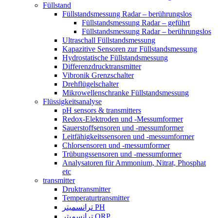
Füllstand
Füllstandsmessung Radar – berührungslos
Füllstandsmessung Radar – geführt
Füllstandsmessung Radar – berührungslos
Ultraschall Füllstandsmessung
Kapazitive Sensoren zur Füllstandsmessung
Hydrostatische Füllstandsmessung
Differenzdrucktransmitter
Vibronik Grenzschalter
Drehflügelschalter
Mikrowellenschranke Füllstandsmessung
Flüssigkeitsanalyse
pH sensors & transmitters
Redox-Elektroden und -Messumformer
Sauerstoffsensoren und -messumformer
Leitfähigkeitssensoren und -messumformer
Chlorsensoren und -messumformer
Trübungssensoren und -messumformer
Analysatoren für Ammonium, Nitrat, Phosphat
etc
transmitter
Druktransmitter
Temperaturtransmitter
ترانسمیتر PH
ترانسمیتر ORP