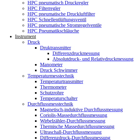
HPC pneumatisch Druckregler
HPC Filterregler
HPC pneumatische Druckluftfilter
HPC Schnellentlüftungsventil
HPC pneumatische Stromregelventile
HPC Pneumatikschläuche
Instrument
Druck
Druktransmitter
Differenzdruckmessung
Absolutdruck- und Relativdruckmessung
Manometer
Druck Schwimmer
Temperaturmesstechnik
Temperaturtransmitter
Thermometer
Schutzrohre
Temperaturschalter
Durchflussmesstechnik
Magnetisch-induktive Durchflussmessung
Coriolis-Massedurchflussmessung
Wirbelzähler-Durchflussmessung
Thermische Massedurchflussmessung
Ultraschall-Durchflussmessung
Differenzdruck-Durchflussmessung