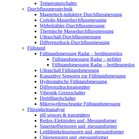
Temperaturschalter
Durchflussmesstechnik
Magnetisch-induktive Durchflussmessung
Coriolis-Massedurchflussmessung
Wirbelzähler-Durchflussmessung
Thermische Massedurchflussmessung
Ultraschall-Durchflussmessung
Differenzdruck-Durchflussmessung
Füllstand
Füllstandsmessung Radar – berührungslos
Füllstandsmessung Radar – geführt
Füllstandsmessung Radar – berührungslos
Ultraschall Füllstandsmessung
Kapazitive Sensoren zur Füllstandsmessung
Hydrostatische Füllstandsmessung
Differenzdrucktransmitter
Vibronik Grenzschalter
Drehflügelschalter
Mikrowellenschranke Füllstandsmessung
Flüssigkeitsanalyse
pH sensors & transmitters
Redox-Elektroden und -Messumformer
Sauerstoffsensoren und -messumformer
Leitfähigkeitssensoren und -messumformer
Chlorsensoren und -messumformer