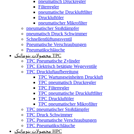
pneumatisch Druckregler
Filterregler
pneumatische Druckluftfilter
Druckluftöler
pneumatischer Mikrofilter
pneumatischer Stoßdämpfer
pneumatisch Druck Schwimmer
Schnellentlüftungsventil
Pneumatische Verschraubungen
Pneumatikschläuche
محصولات پنوماتیک TPC
TPC Pneumatische Zylinder
TPC Elektrisch betätigte Wegeventile
TPC Druckluftaufbereitung
TPC Wartungseinheiten Druckluft
TPC pneumatisch Druckregler
TPC Filterregler
TPC pneumatische Druckluftfilter
TPC Druckluftöler
TPC pneumatischer Mikrofilter
TPC pneumatischer Stoßdämpfer
TPC Druck Schwimmer
TPC Pneumatische Verschraubungen
TPC Pneumatikschläuche
محصولات پنوماتیک HPC