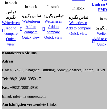
In stock
Endress+
In stock
In stock
In stock
PMD5
تماس
تماس بگیرید
تماس بگیرید
تماس بگیرید
بگیرید
In sto
Weiterlesen
Weiterlesen
Weiterlesen
Weiterlesen
Add to
Add to
Add to
Add to compare
 بگیرید
compare
compare
compare
Quick view
Weiterl
Quick view
Quick view
Quick
Add to c
view
Quick 
Kontaktieren Sie uns
Adress:
Unit 4, No.83, Khaghani Building, Somayye Street, Tehran, IRAN
Tel:+98(21)88813950 - 7
Fax: +98(21)88813958
Email: info@havaniroo.com
Am häufigsten verwendete Links