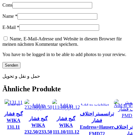
Cons
Name
*
E-Mail
*
Name, E-Mail-Adresse und Website in diesem Browser für
meinen nächsten Kommentar speichern.
You have to be logged in to be able to add photos to your review.
حمل و نقل و تحویل
Ähnliche Produkte
Add to
Add to
Add to
Add to wishlist
Add to wis
wishlist
wishlist
wishlist
ترانسمیتر اختلاف
گیج فشار
گیج فشار
گیج فشار
WIKA
فشار
WIKA
WIKA
131.11
Endress+Hauser
تر اختلاف
232.50/233.50
111.10/111.12
FMD72
شار