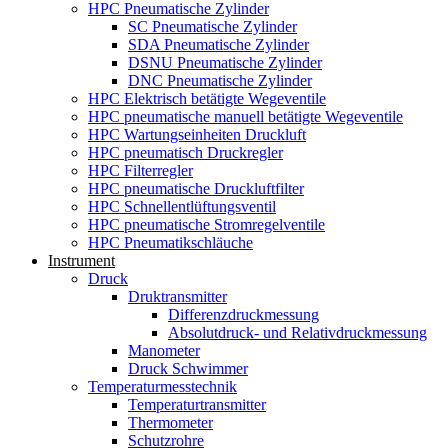
HPC Pneumatische Zylinder
SC Pneumatische Zylinder
SDA Pneumatische Zylinder
DSNU Pneumatische Zylinder
DNC Pneumatische Zylinder
HPC Elektrisch betätigte Wegeventile
HPC pneumatische manuell betätigte Wegeventile
HPC Wartungseinheiten Druckluft
HPC pneumatisch Druckregler
HPC Filterregler
HPC pneumatische Druckluftfilter
HPC Schnellentlüftungsventil
HPC pneumatische Stromregelventile
HPC Pneumatikschläuche
Instrument
Druck
Druktransmitter
Differenzdruckmessung
Absolutdruck- und Relativdruckmessung
Manometer
Druck Schwimmer
Temperaturmesstechnik
Temperaturtransmitter
Thermometer
Schutzrohre