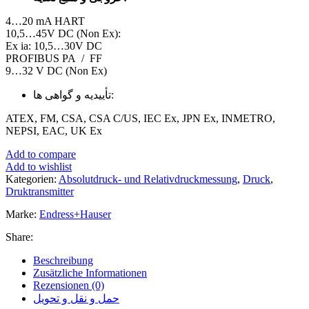
4…20 mA HART
10,5…45V DC (Non Ex):
Ex ia: 10,5…30V DC
PROFIBUS PA / FF
9…32 V DC (Non Ex)
تأییدیه و گواهی ها:
ATEX, FM, CSA, CSA C/US, IEC Ex, JPN Ex, INMETRO,
NEPSI, EAC, UK Ex
Add to compare
Add to wishlist
Kategorien:
Absolutdruck- und Relativdruckmessung
,
Druck
,
Druktransmitter
Marke:
Endress+Hauser
Share:
Beschreibung
Zusätzliche Informationen
Rezensionen (0)
حمل و نقل و تحویل