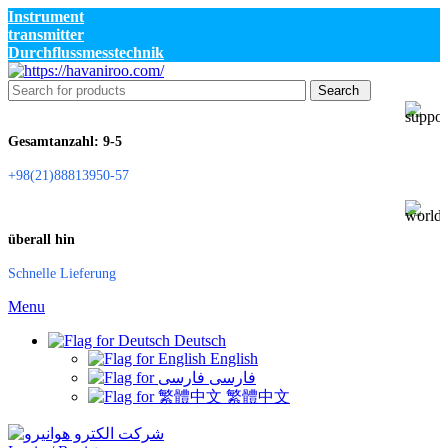
Instrument
transmitter
Durchflussmesstechnik
Search
Gesamtanzahl: 9-5
+98(21)88813950-57
überall hin
Schnelle Lieferung
Menu
Deutsch
English
فارسی
繁體中文