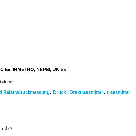
EC Ex, INMETRO, NEPSI, UK Ex
shlist
nd Relativdruckmessung
,
Druck
,
Druktransmitter
,
transmitter
حمل و ن