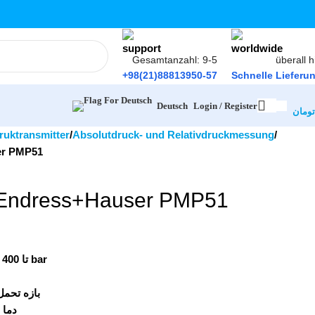
Gesamtanzahl: 9-5
überall h
+98(21)88813950-57
Schnelle Lieferu
Login / Register
Deutsch
تومان
ruktransmitter
Absolutdruck- und Relativdruckmessung
+Hauser PMP51
ترانسمیتر فشا Endress+Hauser PMP51
400 mbar تا 400 bar
بازه تحم:
دما: