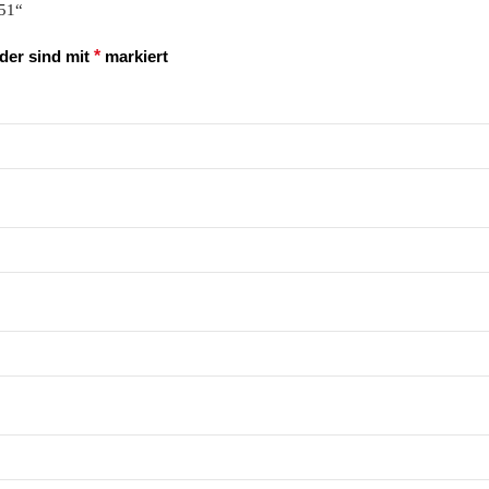
ser PMP51“
lder sind mit
*
markiert