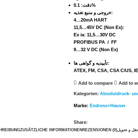
دقت:
0.1%
خروجی و منبع تغذیه:
4…20mA HART
11,5…45V DC (Non Ex):
Ex ia: 11,5…30V DC
PROFIBUS PA / FF
9…32 V DC (Non Ex)
تأییدیه و گواهی ها:
ATEX, FM, CSA, CSA C/US, I
Add to compare
Add to wi
Kategorien:
Absolutdruck- u
Marke:
Endress+Hauser
Share:
HREIBUNG
ZUSÄTZLICHE INFORMATIONEN
REZENSIONEN (0)
قل و تحویل