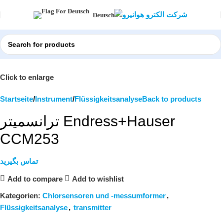
Deutsch
Click to enlarge
Startseite
Instrument
Flüssigkeitsanalyse
Back to products
ترانسمیتر Endress+Hauser
CCM253
تماس بگیرید
Add to compare
Add to wishlist
Kategorien:
Chlorsensoren und -messumformer
,
Flüssigkeitsanalyse
,
transmitter