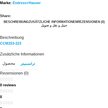
Marke:
Endress+Hauser
Share:
BESCHREIBUNG
ZUSÄTZLICHE INFORMATIONEN
REZENSIONEN (0)
حمل و نقل و تحویل
Beschreibung
CCM253-223
Zusätzliche Informationen
محصول
ترانسمیتر
Rezensionen (0)
0 reviews
0