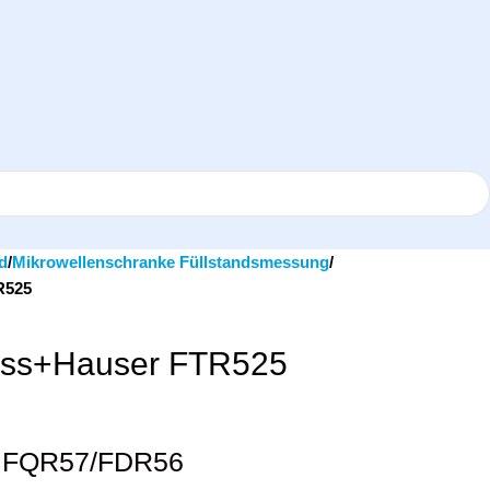
d
Mikrowellenschranke Füllstandsmessung
FTR525
تر Endress+Hauser FTR525
ترانسمیتر برای کا FQR57/FDR56