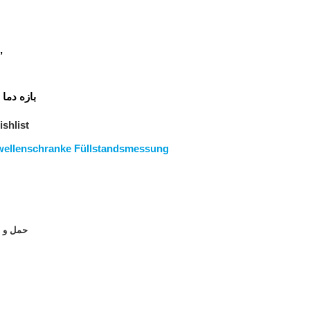
,
بازه دم:
shlist
wellenschranke Füllstandsmessung
حمل و ن