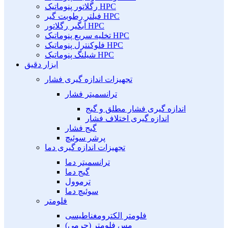
رگلاتور پنوماتیک HPC
فیلتر رطوبت گیر HPC
آبگیر رگلاتور HPC
تخلیه سریع پنوماتیک HPC
فلوکنترل پنوماتیک HPC
شیلنگ پنوماتیک HPC
ابزار دقیق
تجهیزات اندازه گیری فشار
ترانسمیتر فشار
اندازه گیری فشار مطلق و گیج
اندازه گیری اختلاف فشار
گیج فشار
پرشر سوئیچ
تجهیزات اندازه گیری دما
ترانسمیتر دما
گیج دما
ترموول
سوئیچ دما
فلومتر
فلومتر الکترومغناطیسی
مس فلومتر (جرمی)