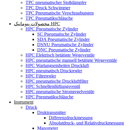
TPC pneumatischer Stoßdämpfer
TPC Druck Schwimmer
TPC Pneumatische Verschraubungen
TPC Pneumatikschläuche
محصولات پنوماتیک HPC
HPC Pneumatische Zylinder
SC Pneumatische Zylinder
SDA Pneumatische Zylinder
DSNU Pneumatische Zylinder
DNC Pneumatische Zylinder
HPC Elektrisch betätigte Wegeventile
HPC pneumatische manuell betätigte Wegeventile
HPC Wartungseinheiten Druckluft
HPC pneumatisch Druckregler
HPC Filterregler
HPC pneumatische Druckluftfilter
HPC Schnellentlüftungsventil
HPC pneumatische Stromregelventile
HPC Pneumatikschläuche
Instrument
Druck
Druktransmitter
Differenzdruckmessung
Absolutdruck- und Relativdruckmessung
Manometer