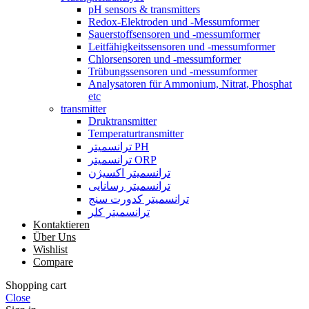
pH sensors & transmitters
Redox-Elektroden und -Messumformer
Sauerstoffsensoren und -messumformer
Leitfähigkeitssensoren und -messumformer
Chlorsensoren und -messumformer
Trübungssensoren und -messumformer
Analysatoren für Ammonium, Nitrat, Phosphat
etc
transmitter
Druktransmitter
Temperaturtransmitter
ترانسمیتر PH
ترانسمیتر ORP
ترانسمیتر اکسیژن
ترانسمیتر رسانایی
ترانسمیتر کدورت سنج
ترانسمیتر کلر
Kontaktieren
Über Uns
Wishlist
Compare
Shopping cart
Close