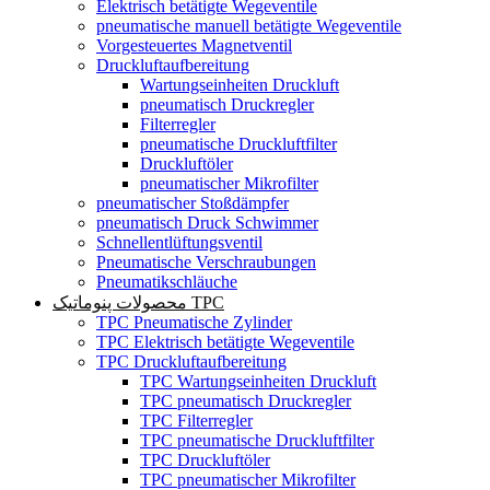
Elektrisch betätigte Wegeventile
pneumatische manuell betätigte Wegeventile
Vorgesteuertes Magnetventil
Druckluftaufbereitung
Wartungseinheiten Druckluft
pneumatisch Druckregler
Filterregler
pneumatische Druckluftfilter
Druckluftöler
pneumatischer Mikrofilter
pneumatischer Stoßdämpfer
pneumatisch Druck Schwimmer
Schnellentlüftungsventil
Pneumatische Verschraubungen
Pneumatikschläuche
محصولات پنوماتیک TPC
TPC Pneumatische Zylinder
TPC Elektrisch betätigte Wegeventile
TPC Druckluftaufbereitung
TPC Wartungseinheiten Druckluft
TPC pneumatisch Druckregler
TPC Filterregler
TPC pneumatische Druckluftfilter
TPC Druckluftöler
TPC pneumatischer Mikrofilter