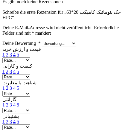
Es gibt noch keine Rezensionen.
Schreibe die erste Rezension für „جک پنوماتیک کامپکت 20*63
HPC“
Deine E-Mail-Adresse wird nicht veröffentlicht.
Erforderliche
Felder sind mit
*
markiert
Deine Bewertung
*
قیمت و ارزش خرید
1
2
3
4
5
کیفیت و کارایی
1
2
3
4
5
شباهت یا مغایرت
1
2
3
4
5
گارانتی
1
2
3
4
5
پشتیبانی
1
2
3
4
5