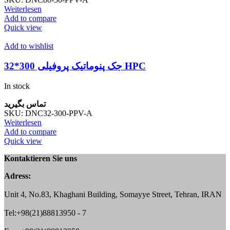
Weiterlesen
Add to compare
Quick view
Add to wishlist
جک پنوماتیک پروفیلی 300*32 HPC
In stock
تماس بگیرید
SKU:
DNC32-300-PPV-A
Weiterlesen
Add to compare
Quick view
Kontaktieren Sie uns
Adress:
Unit 4, No.83, Khaghani Building, Somayye Street, Tehran, IRAN
Tel:+98(21)88813950 - 7