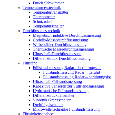
Druck Schwimmer
Temperaturmesstechnik
Temperaturtransmitter
Thermometer
Schutzrohre
Temperaturschalter
Durchflussmesstechnik
Magnetisch-induktive Durchflussmessung
Coriolis-Massedurchflussmessung
Wirbelzähler-Durchflussmessung
Thermische Massedurchflussmessung
Ultraschall-Durchflussmessung
Differenzdruck-Durchflussmessung
Füllstand
Füllstandsmessung Radar – berührungslos
Füllstandsmessung Radar – geführt
Füllstandsmessung Radar – berührungslos
Ultraschall Füllstandsmessung
Kapazitive Sensoren zur Füllstandsmessung
Hydrostatische Füllstandsmessung
Differenzdrucktransmitter
Vibronik Grenzschalter
Drehflügelschalter
Mikrowellenschranke Füllstandsmessung
Flüssigkeitsanalyse