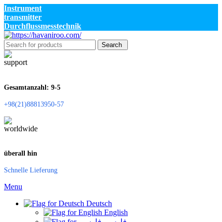
Instrument
transmitter
Durchflussmesstechnik
Search
Gesamtanzahl: 9-5
+98(21)88813950-57
überall hin
Schnelle Lieferung
Menu
Deutsch
English
فارسی