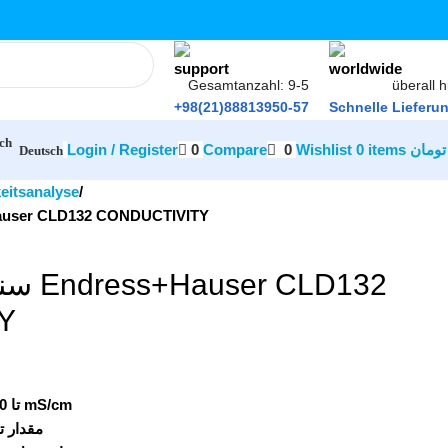
Gesamtanzahl: 9-5
überall h
+98(21)88813950-57
Schnelle Lieferu
Login / Register
0
Compare
0
Wishlist
0
items
تومان
Deutsch
eitsanalyse
سن Endress+Hauser CLD132 CONDUCTIVITY
CLD132
Y
بازه اندازه گیری: µS/cm 100 تا 2000 mS/cm
مقدار تحمل دما