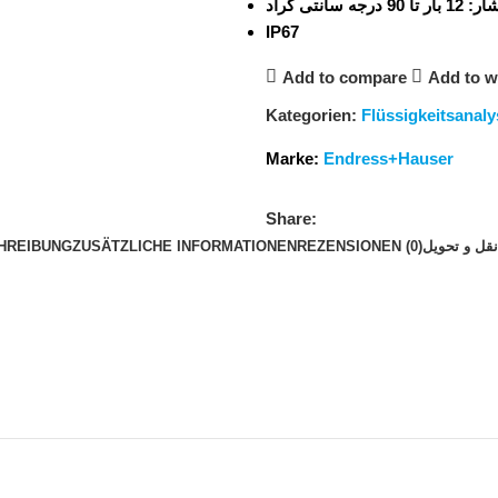
 سانتی گراد
IP67
Add to compare
Add to wi
Kategorien:
Flüssigkeitsanaly
Marke:
Endress+Hauser
Share:
HREIBUNG
ZUSÄTZLICHE INFORMATIONEN
REZENSIONEN (0)
قل و تحویل