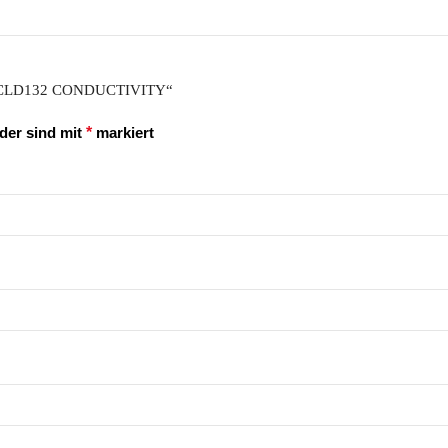
سنسور و ترانسمیتر Endress+Hauser CLD132 CONDUCTIVITY“
lder sind mit
*
markiert