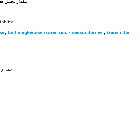
مقدار تحمل فشار: 12 بار تا 90 درجه
shlist
se
,
Leitfähigkeitssensoren und -messumformer
,
transmitter
حمل و ن