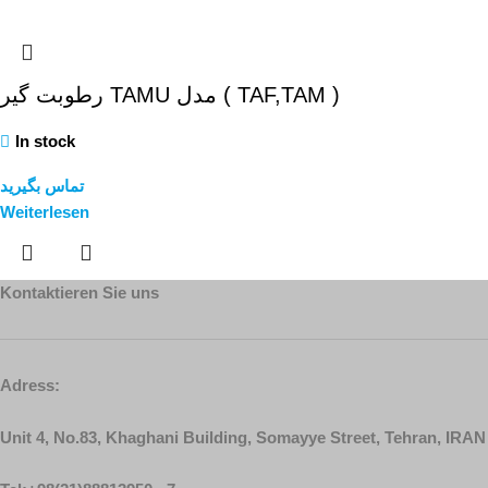
رطوبت گیر TAMU مدل ( TAF,TAM )
In stock
تماس بگیرید
Weiterlesen
Kontaktieren Sie uns
Adress:
Unit 4, No.83, Khaghani Building, Somayye Street, Tehran, IRAN