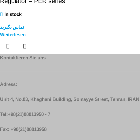
Regulator – PER series
In stock
تماس بگیرید
Weiterlesen
Kontaktieren Sie uns
Adress:
Unit 4, No.83, Khaghani Building, Somayye Street, Tehran, IRAN
Tel:+98(21)88813950 - 7
Fax: +98(21)88813958