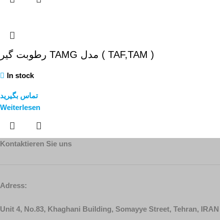
رطوبت گیر TAMG مدل ( TAF,TAM )
In stock
تماس بگیرید
Weiterlesen
Kontaktieren Sie uns
Adress:
Unit 4, No.83, Khaghani Building, Somayye Street, Tehran, IRAN