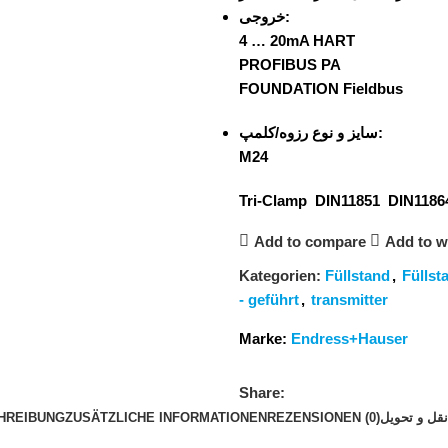
خروجی:
4 … 20mA HART
PROFIBUS PA
FOUNDATION Fieldbus
سایز و نوع رزوه/کلمپ:
M24
Tri-Clamp DIN11851 DIN118
Add to compare
Add to wi
Kategorien:
Füllstand
,
Füllst
- geführt
,
transmitter
Marke:
Endress+Hauser
Share:
HREIBUNG
ZUSÄTZLICHE INFORMATIONEN
REZENSIONEN (0)
قل و تحویل