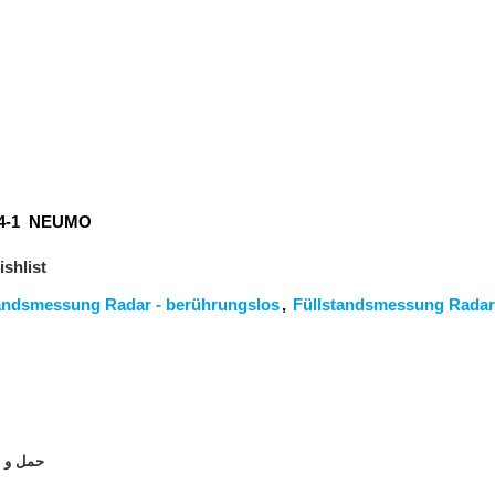
64-1 NEUMO
shlist
andsmessung Radar - berührungslos
,
Füllstandsmessung Radar
حمل و ن