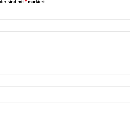
lder sind mit
*
markiert