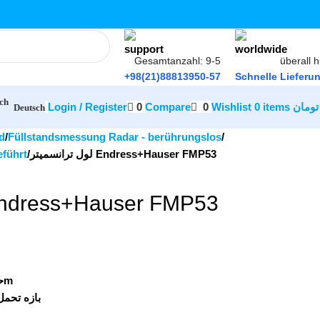
Gesamtanzahl: 9-5
überall h
+98(21)88813950-57
Schnelle Lieferu
Login / Register
0
Compare
0
Wishlist
0
items
تومان
Deutsch
d
Füllstandsmessung Radar - berührungslos
eführt
لول ترانسمیتر Endress+Hauser FMP53
لول ترانسم Endress+Hauser FMP53
میله: 6m
:
بازه تحم: