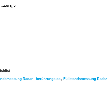
بازه تحمل:
shlist
andsmessung Radar - berührungslos
,
Füllstandsmessung Radar