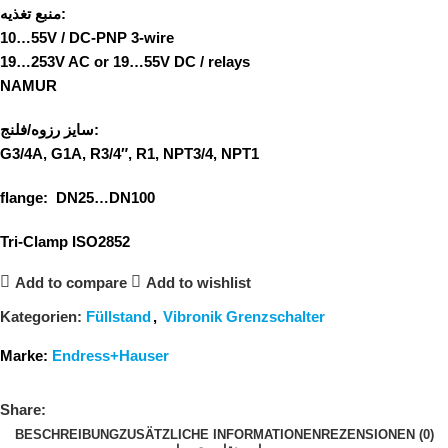
منبع تغذیه:
10…55V / DC-PNP 3-wire
19…253V AC or 19…55V DC / relays
NAMUR
سایز رزوه/فلنج:
G3/4A, G1A, R3/4″, R1, NPT3/4, NPT1
flange: DN25…DN100
Tri-Clamp ISO2852
Add to compare
Add to wishlist
Kategorien:
Füllstand
,
Vibronik Grenzschalter
Marke:
Endress+Hauser
Share:
BESCHREIBUNG
ZUSÄTZLICHE INFORMATIONEN
REZENSIONEN (0)