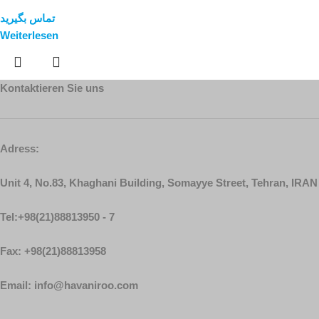
تماس بگیرید
Weiterlesen
Kontaktieren Sie uns
Adress:
Unit 4, No.83, Khaghani Building, Somayye Street, Tehran, IRAN
Tel:+98(21)88813950 - 7
Fax: +98(21)88813958
Email: info@havaniroo.com