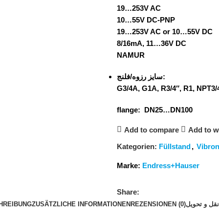
19…253V AC
10…55V DC-PNP
19…253V AC or 10…55V DC
8/16mA, 11…36V DC
NAMUR
سایز رزوه/فلنج:
G3/4A, G1A, R3/4″, R1, NPT3/
flange: DN25…DN100
Add to compare
Add to wi
Kategorien:
Füllstand
,
Vibron
Marke:
Endress+Hauser
Share:
HREIBUNG
ZUSÄTZLICHE INFORMATIONEN
REZENSIONEN (0)
قل و تحویل