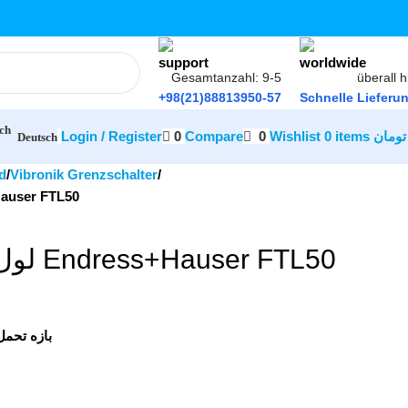
Gesamtanzahl: 9-5
überall h
+98(21)88813950-57
Schnelle Lieferu
Login / Register
0
Compare
0
Wishlist
0
items
تومان
Deutsch
d
Vibronik Grenzschalter
 Endress+Hauser FTL50
لول سوئیچ دیاپازونی Endress+Hauser FTL50
بازه تحم: