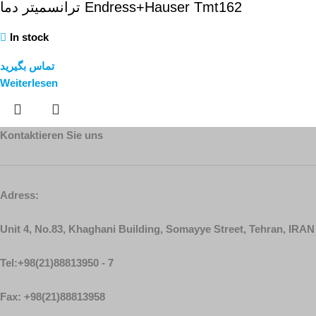
ترانسمیتر دما Endress+Hauser Tmt162
In stock
تماس بگیرید
Weiterlesen
Kontaktieren Sie uns
Adress:
Unit 4, No.83, Khaghani Building, Somayye Street, Tehran, IRAN
Tel:+98(21)88813950 - 7
Fax: +98(21)88813958