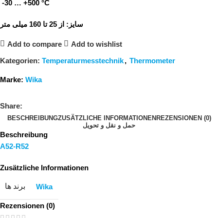
-30 … +500 °C
سایز:
از 25 تا 160 میلی متر
Add to compare
Add to wishlist
Kategorien:
Temperaturmesstechnik
,
Thermometer
Marke:
Wika
Share:
BESCHREIBUNG
ZUSÄTZLICHE INFORMATIONEN
REZENSIONEN (0)
حمل و نقل و تحویل
Beschreibung
A52-R52
Zusätzliche Informationen
برند ها
Wika
Rezensionen (0)