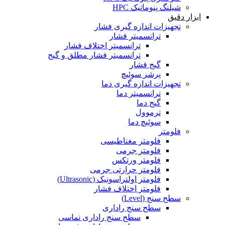
شیلنگ پنوماتیک HPC
ابزار دقیق
تجهیزات اندازه گیری فشار
ترانسمیتر فشار
ترانسمیتر اختلاف فشار
ترانسمیتر فشار مطلق و گیج
گیج فشار
پرشر سوئیچ
تجهیزات اندازه گیری دما
ترانسمیتر دما
گیج دما
ترموول
سوئیچ دما
فلومتر
فلومتر مغناطیسی
فلومتر جرمی
فلومتر ورتکس
فلومتر حرارتی جرمی
فلومتر اولتراسونیک (Ultrasonic)
فلومتر اختلاف فشار
سطح سنج (Level)
سطح سنج راداری
سطح سنج راداری تماسی