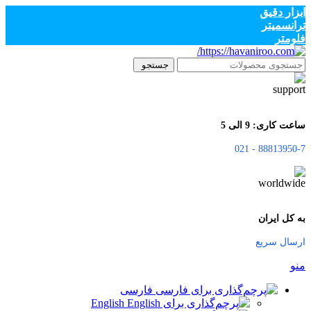
ابزار دقیق
ترانسمیتر
فلومتر
جستجو
ساعت کاری: 9 الی 5
88813950-7 - 021
به کل ایران
ارسال سریع
منو
فارسی
English