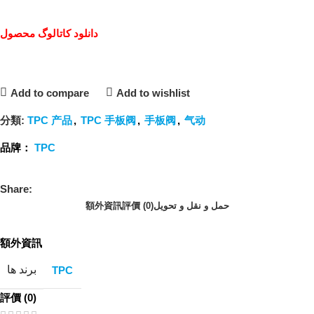
دانلود کاتالوگ محصول
Add to compare
Add to wishlist
分類:
TPC 产品
,
TPC 手板阀
,
手板阀
,
气动
品牌：
TPC
Share:
額外資訊
評價 (0)
حمل و نقل و تحویل
額外資訊
برند ها
TPC
評價 (0)