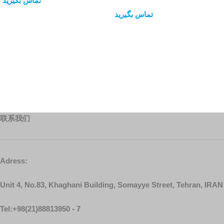
تماس بگیرید
تماس بگیرید
查看內容
查看內容
联系我们
Adress:
Unit 4, No.83, Khaghani Building, Somayye Street, Tehran, IRAN
Tel:+98(21)88813950 - 7