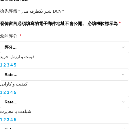
搶先評價 “شیر یکطرفه مدل DCV”
發佈留言必須填寫的電子郵件地址不會公開。
必填欄位標示為
*
您的評分
*
قیمت و ارزش خرید
1
2
3
4
5
کیفیت و کارایی
1
2
3
4
5
شباهت یا مغایرت
1
2
3
4
5