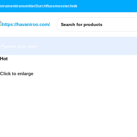
nstrument
transmitter
Durchflussmesstechnik
دسته بندی محصولا
Hot
Click to enlarge