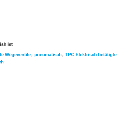
shlist
gte Wegeventile
,
pneumatisch
,
TPC Elektrisch betätigte
ch