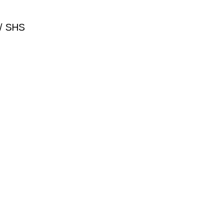
شیر دستی بین را SHF / SHS