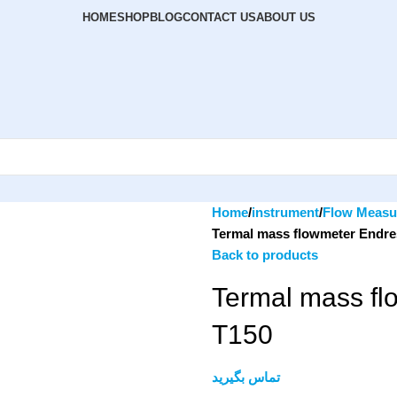
HOME
SHOP
BLOG
CONTACT US
ABOUT US
Home
instrument
Flow Measu
Termal mass flowmeter Endr
Back to products
Termal mass f
T150
تماس بگیرید