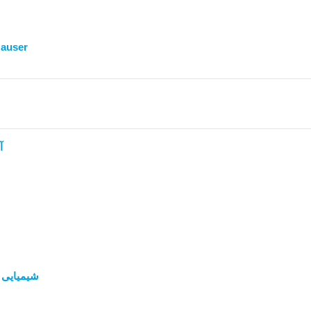
auser
آ
شیمیایی 