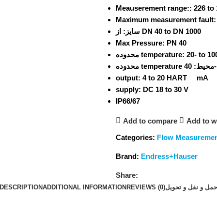
Meauserement range::
226 to 
Maximum measurement fault:
از DN 40 to DN 1000
سایز:
Max Pressure:
PN 40
محدوده temperature:
20- to 10
محدوده temperature محیط:
4
output:
4 to 20 HART mA
supply:
DC 18 to 30 V
IP66/67
Add to compare
Add to wi
Categories:
Flow Measureme
Brand:
Endress+Hauser
Share:
DESCRIPTION
ADDITIONAL INFORMATION
REVIEWS (0)
مل و نقل و تحویل