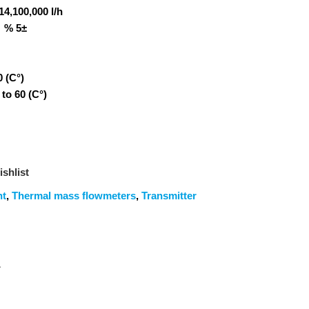
14,100,000 l/h
% 5±
0 (C°)
0- to 60 (C°)
shlist
nt
,
Thermal mass flowmeters
,
Transmitter
ح