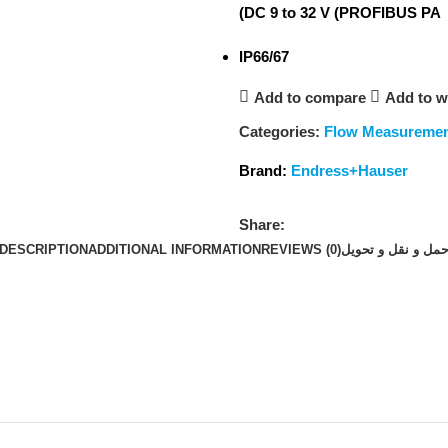
(DC 9 to 32 V (PROFIBUS PA
IP66/67
Add to compare
Add to wi
Categories:
Flow Measureme
Brand:
Endress+Hauser
Share:
DESCRIPTION
ADDITIONAL INFORMATION
REVIEWS (0)
مل و نقل و تحویل