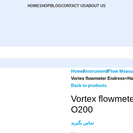
HOME
SHOP
BLOG
CONTACT US
ABOUT US
Home
instrument
Flow Measu
Vortex flowmeter Endress+
Back to products
Vortex flowme
O200
تماس بگیرید