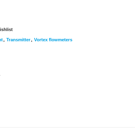
shlist
nt
,
Transmitter
,
Vortex flowmeters
ح