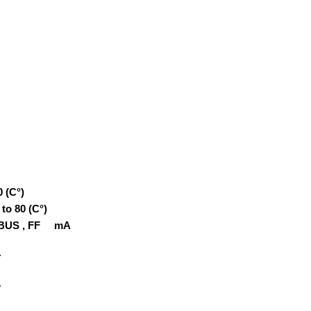
0 (C°)
0- to 80 (C°)
FIBUS , FF mA
T
T