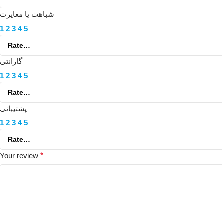
شباهت یا مغایرت
1
2
3
4
5
گارانتی
1
2
3
4
5
پشتیبانی
1
2
3
4
5
Your review
*