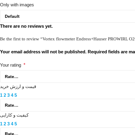
Only with images
There are no reviews yet.
Be the first to review “Vortex flowmeter Endress+Hauser PROWIRL O
Your email address will not be published.
Required fields are m
Your rating
*
قیمت و ارزش خرید
1
2
3
4
5
کیفیت و کارایی
1
2
3
4
5